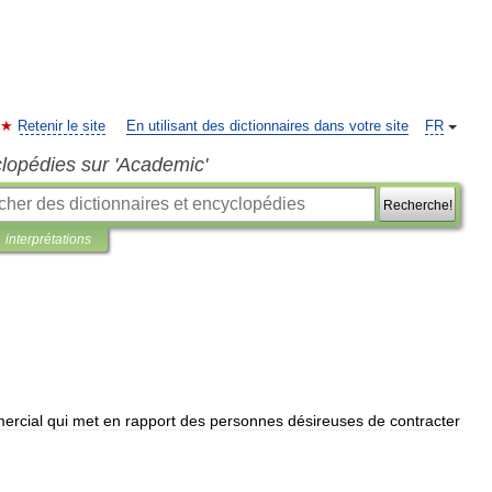
Retenir le site
En utilisant des dictionnaires dans votre site
FR
clopédies sur 'Academic'
Recherche!
interprétations
ercial
qui
met
en
rapport
des
personnes
désireuses
de
contracter