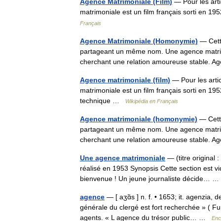
Agence Matrimoniale (Film)
— Pour les art
matrimoniale est un film français sorti en
Français
Agence Matrimoniale (Homonymie)
— Cette
partageant un même nom. Une agence matrimon
cherchant une relation amoureuse stable. 
Agence matrimoniale (film)
— Pour les art
matrimoniale est un film français sorti en 
technique …
Wikipédia en Français
Agence matrimoniale (homonymie)
— Cette
partageant un même nom. Une agence matrimon
cherchant une relation amoureuse stable. 
Une agence matrimoniale
— (titre original 
réalisé en 1953 Synopsis Cette section est vi
bienvenue ! Un jeune journaliste décide…
agence
— [ aʒɑ̃s ] n. f. • 1653; it. agenzia,
générale du clergé est fort recherchée » ( Fu
agents. « L agence du trésor public… …
Enc