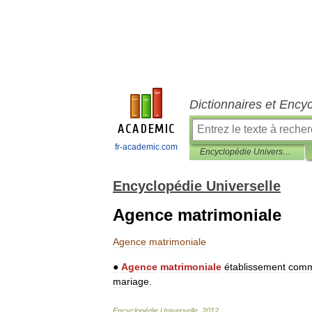
Dictionnaires et Ency
fr-academic.com
Encyclopédie Universelle
Encyclopédie Universelle
Agence matrimoniale
Agence
matrimoniale
●
Agence
matrimoniale
établissement
comm
mariage
.
Encyclopédie
Universelle
.
2012
.