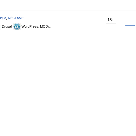
ique
,
RÉCLAME
18+
Drupal,
WordPress, MODx.