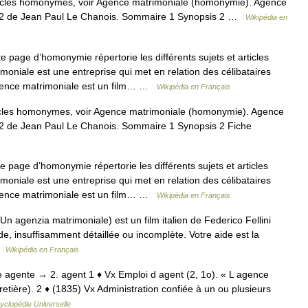
icles homonymes, voir Agence matrimoniale (homonymie). Agence
 1952 de Jean Paul Le Chanois. Sommaire 1 Synopsis 2 …
Wikipédia en
 page d’homonymie répertorie les différents sujets et articles
iale est une entreprise qui met en relation des célibataires
Agence matrimoniale est un film… …
Wikipédia en Français
icles homonymes, voir Agence matrimoniale (homonymie). Agence
1952 de Jean Paul Le Chanois. Sommaire 1 Synopsis 2 Fiche
 page d’homonymie répertorie les différents sujets et articles
iale est une entreprise qui met en relation des célibataires
Agence matrimoniale est un film… …
Wikipédia en Français
: Un agenzia matrimoniale) est un film italien de Federico Fellini
de, insuffisamment détaillée ou incomplète. Votre aide est la
 …
Wikipédia en Français
 de agente → 2. agent 1 ♦ Vx Emploi d agent (2, 1o). « L agence
retière). 2 ♦ (1835) Vx Administration confiée à un ou plusieurs
yclopédie Universelle