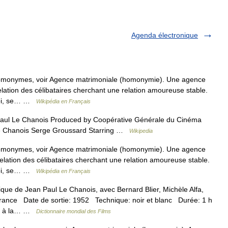
Agenda électronique
homonymes, voir Agence matrimoniale (homonymie). Une agence
elation des célibataires cherchant une relation amoureuse stable.
 loi, se… …
Wikipédia en Français
aul Le Chanois Produced by Coopérative Générale du Cinéma
 Le Chanois Serge Groussard Starring …
Wikipedia
homonymes, voir Agence matrimoniale (homonymie). Une agence
elation des célibataires cherchant une relation amoureuse stable.
 loi, se… …
Wikipédia en Français
 de Jean Paul Le Chanois, avec Bernard Blier, Michèle Alfa,
France Date de sortie: 1952 Technique: noir et blanc Durée: 1 h
ce à la… …
Dictionnaire mondial des Films